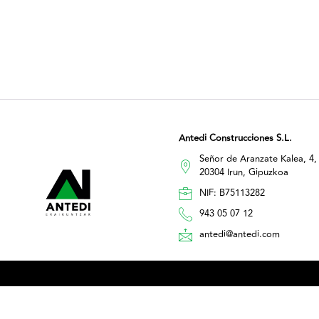
Antedi Construcciones S.L.
Señor de Aranzate Kalea, 4,
20304 Irun, Gipuzkoa
NIF: B75113282
943 05 07 12
antedi@antedi.com