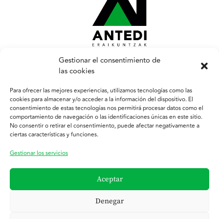
Gestionar el consentimiento de
las cookies
Antedi Construcciones S.L.
Señor de Aranzate Kalea, 4,
Servicios
Para ofrecer las mejores experiencias, utilizamos tecnologías como las
20304 Irun, Gipuzkoa
Quiénes somos
cookies para almacenar y/o acceder a la información del dispositivo. El
NIF: B75113282
consentimiento de estas tecnologías nos permitirá procesar datos como el
Trabajos realizados
comportamiento de navegación o las identificaciones únicas en este sitio.
Contacto
943 05 07 12
No consentir o retirar el consentimiento, puede afectar negativamente a
ciertas características y funciones.
antedi@antedi.com
Gestionar los servicios
Política de privacidad
Aviso Legal
Política de Cookies
Aceptar
Nuestros Trabajos
Denegar